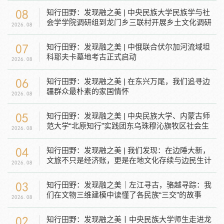
08
知行田野：发现融之美 | 中央民族大学民族学与社
会学学院调研组到龙门乡三联村开展乡土文化调研
2026.08
07
知行田野：发现融之美 | 中俄联合伏尔加河流域坦
科耶夫卡墓地考古正式启动
2026.08
06
知行田野：发现融之美 | 在东兴万尾，我们追寻边
疆群众最朴素的家国情怀
2026.08
05
知行田野：发现融之美 | 中央民族大学、内蒙古师
范大学“北原知行”实践团东乌珠穆沁旗牧区社会生
2026.08
活深度...
04
知行田野：发现融之美 | 我们发现：在边陲大新，
文旅不只是经济账，更是在地文化存续与边民生计
2026.08
改善的现...
03
知行田野：发现融之美｜左江寻古，骆越寻踪：我
们在文物三维建模中读懂了各民族“三交”的故事
2026.08
02
知行田野：发现融之美丨中央民族大学师生走进龙