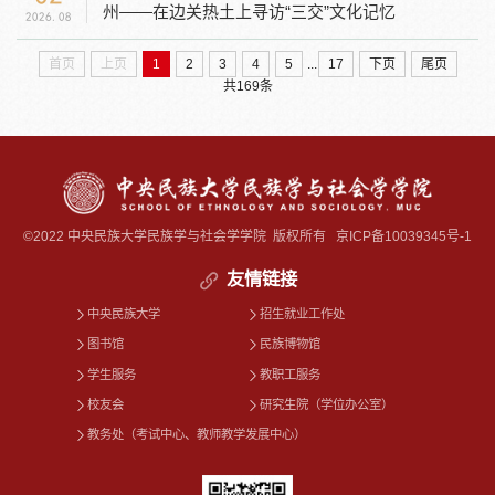
州——在边关热土上寻访“三交”文化记忆
2026.08
...
首页
上页
1
2
3
4
5
17
下页
尾页
共169条
©2022 中央民族大学民族学与社会学学院 版权所有
京ICP备10039345号-1
友情链接
中央民族大学
招生就业工作处
图书馆
民族博物馆
学生服务
教职工服务
校友会
研究生院（学位办公室）
教务处（考试中心、教师教学发展中心）