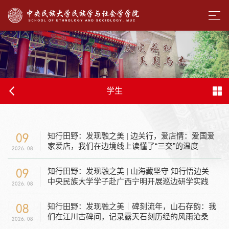
学生
09
知行田野：发现融之美 | 边关行，爱店情：爱国爱
家爱店，我们在边境线上读懂了“三交”的温度
2026.08
09
知行田野：发现融之美 | 山海藏坚守 知行悟边关
中央民族大学学子赴广西宁明开展巡边研学实践
2026.08
08
知行田野：发现融之美｜碑刻流年，山石存韵：我
们在江川古碑间，记录露天石刻历经的风雨沧桑
2026.08